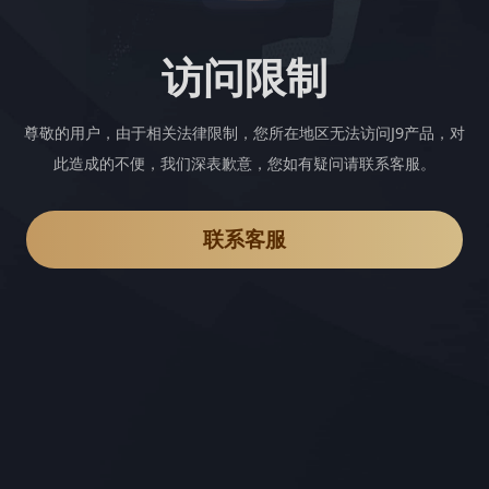
访问限制
尊敬的用户，由于相关法律限制，您所在地区无法访问J9产品，对
此造成的不便，我们深表歉意，您如有疑问请联系客服。
联系客服